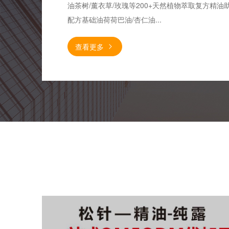
油茶树/薰衣草/玫瑰等200+天然植物萃取复方精油
配方基础油荷荷巴油/杏仁油...
查看更多
松针