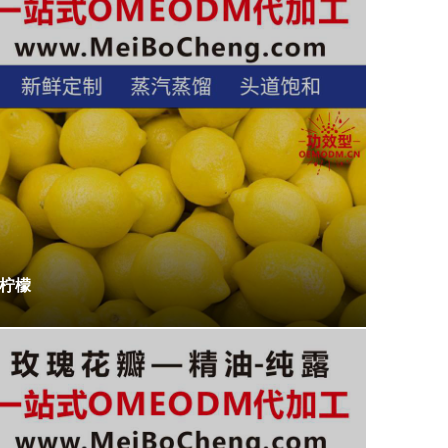
柠檬
玫瑰