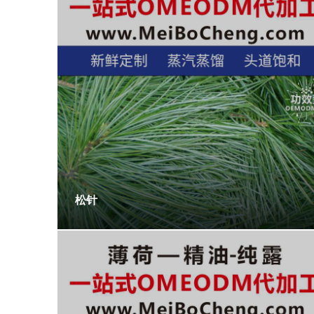
松针
薄荷