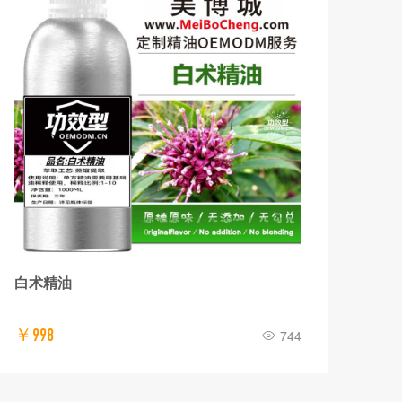
白术精油
白千
￥998
￥8
744